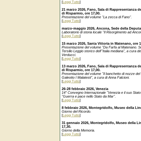
[
Leggi Tutto
]
21 marzo 2026, Fano, Sala di Rappresentanza d
di Risparmio, ore 17,00.
Presentazione del volume "La zecca di Fano".
[
Leggi Tutto
]
marzo-maggio 2026, Ancona, Sede della Deput
Laboratorio di storia locale "Il Risorgimento ad Ancona
[
Leggi Tutto
]
15 marzo 2026, Santa Vittoria in Matenano, ore 
Presentazione del volume "Da Farfa al Matenano. Scr
Tersilio Leggio storico dell'"Italia mediana", a cura d
Verducci.
[
Leggi Tutto
]
13 marzo 2026, Fano, Sala di Rappresentanza d
di Risparmio, ore 17,00.
Presentazione del volume "Il banchetto di nozze del 
Galeotto I Malatesti", a cura di Anna Falcioni.
[
Leggi Tutto
]
26-28 febbraio 2026, Venezia
14° Convegno Internazionale "Venezia e il suo Stat
"Guerra e pace nello Stato da Mar".
[
Leggi Tutto
]
8 febbraio 2026, Montegridolfo, Museo della Line
Giorno del Ricordo.
[
Leggi Tutto
]
31 gennaio 2026, Montegridolfo, Museo della Lin
17,30.
Giorno della Memoria.
[
Leggi Tutto
]