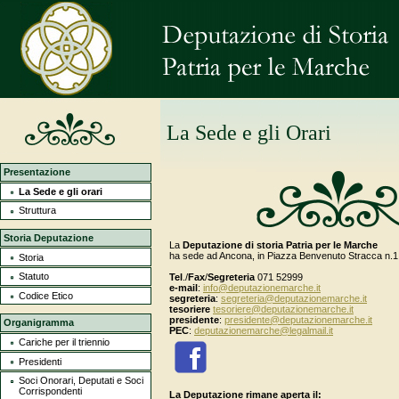
La Sede e gli Orari
Presentazione
La Sede e gli orari
Struttura
Storia Deputazione
La
Deputazione di storia Patria per le Marche
ha sede ad Ancona, in Piazza Benvenuto Stracca n.1
Storia
Statuto
Tel
./
Fax
/
Segreteria
071 52999
e-mail
:
info@deputazionemarche.it
Codice Etico
segreteria
:
segreteria@deputazionemarche.it
tesoriere
tesoriere@deputazionemarche.it
presidente
:
presidente@deputazionemarche.it
Organigramma
PEC
:
deputazionemarche@legalmail.it
Cariche per il triennio
Presidenti
Soci Onorari, Deputati e Soci
Corrispondenti
La Deputazione rimane aperta il: