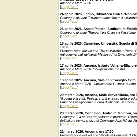
Ancona e Mare 2026.
[
Leggi Tutto
]
24 aprile 2026, Fermo, Biblioteca Civica "Romolo
Convegno di studi "Il francescanesimo nelle Marche
[
Leggi Tutto
]
23 aprile 2026, Ascoli Piceno, Auditorium Emidio
Convegno di studi "Rapporti tra Chiesa e Fascismo ne
[
Leggi Tutto
]
18 aprile 2026, Camerino, Università, Scuola di 
10,00.
Presentazione del volume "Tra le Marche e Roma. P
reti commerciali nel tardo Medioevo" di Emanuela Di
[
Leggi Tutto
]
17 aprile 2026, Ancona, Istituto Volterra-Elia, ore
Ancona e Mare 2026. Inaugurazione mostra.
[
Leggi Tutto
]
13 aprile 2026, Ancona, Sala del Consiglio Comu
Ancona e Mare 2026. Capitale della Cultura: questo,
[
Leggi Tutto
]
29 marzo 2026, Ancona, Mole Vanvitelliana, ore 
"Il poeta e la città. Poesia, storia e teatro nella produ
Palermo Giangiacomi", a cura di Michele Servadio.
[
Leggi Tutto
]
28 marzo 2026, Corinaldo, Teatro C. Goldoni, ore
Convegno "La scuola tra passato e presente. Ricer
dell'Istituto comprensivo di Corinaldo dopo l'Unità d'It
[
Leggi Tutto
]
21 marzo 2026, Ancona, ore 17,30.
Presentazione del volume "Nicoletta Bonarelli" di Mi