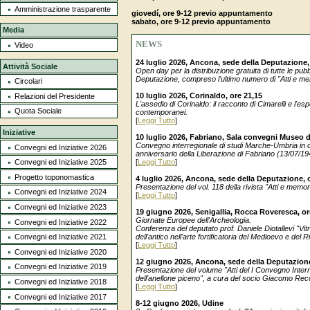
Amministrazione trasparente
giovedí, ore 9-12 previo appuntamento
sabato, ore 9-12 previo appuntamento
Media
NEWS
Video
24 luglio 2026, Ancona, sede della Deputazione,
Attività Sociale
Open day per la distribuzione gratuita di tutte le pubb
Deputazione, compreso l'ultimo numero di "Atti e me
Circolari
10 luglio 2026, Corinaldo, ore 21,15
Relazioni del Presidente
L'assedio di Corinaldo: il racconto di Cimarelli e l'es
Quota Sociale
contemporanei.
[
Leggi Tutto
]
Iniziative
10 luglio 2026, Fabriano, Sala convegni Museo d
Convegno interregionale di studi Marche-Umbria in o
Convegni ed Iniziative 2026
anniversario della Liberazione di Fabriano (13/07/19
[
Leggi Tutto
]
Convegni ed Iniziative 2025
Progetto toponomastica
4 luglio 2026, Ancona, sede della Deputazione, 
Presentazione del vol. 118 della rivista "Atti e memor
Convegni ed Iniziative 2024
[
Leggi Tutto
]
Convegni ed Iniziative 2023
19 giugno 2026, Senigallia, Rocca Roveresca, or
Giornate Europee dell'Archeologia.
Convegni ed Iniziative 2022
Conferenza del deputato prof. Daniele Diotallevi "Vitr
dell'antico nell'arte fortificatoria del Medioevo e del
Convegni ed Iniziative 2021
[
Leggi Tutto
]
Convegni ed Iniziative 2020
12 giugno 2026, Ancona, sede della Deputazione
Convegni ed Iniziative 2019
Presentazione del volume "Atti del I Convegno Intern
dell'anellone piceno", a cura del socio Giacomo Rec
Convegni ed Iniziative 2018
[
Leggi Tutto
]
Convegni ed Iniziative 2017
8-12 giugno 2026, Udine